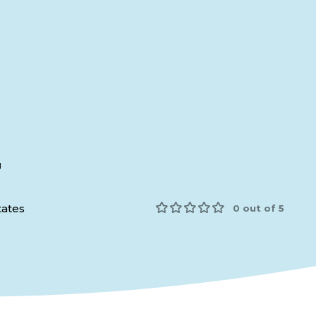
4
tates
0 out of 5