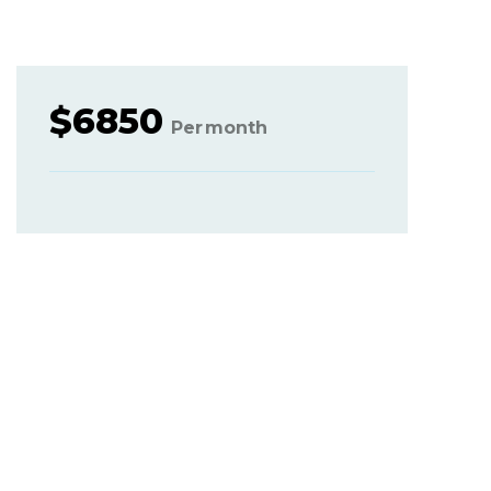
$
6850
Per
month